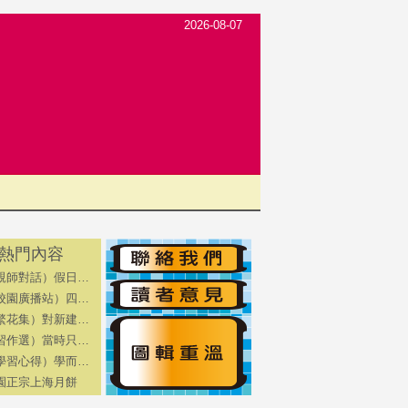
2026-08-07
熱門內容
親師對話）假日…
校園廣播站）四…
繁花集）對新建…
習作選）當時只…
學習心得）學而…
園正宗上海月餅