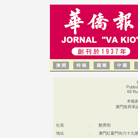
澳 聞
特 稿
國 際
中 國
Publis
69 Ru
本報創
澳門政府承
社長
:
鄭秀明
地址
:
澳門紅窗門街六十九