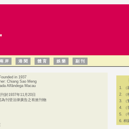
兩 岸
港 聞
體 育
娛 樂
副 刊
Founded in 1937
her: Chiang Sao Meng
ada Alfândega Macau
（
（
刊於1937年11月20日
認為刊登法律廣告之有效刊物
（
（
（
梓
號