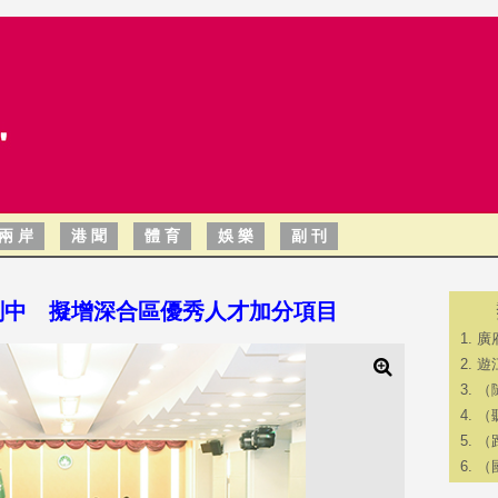
兩 岸
港 聞
體 育
娛 樂
副 刊
劃中 擬增深合區優秀人才加分項目
廣
遊
（
（
（
（