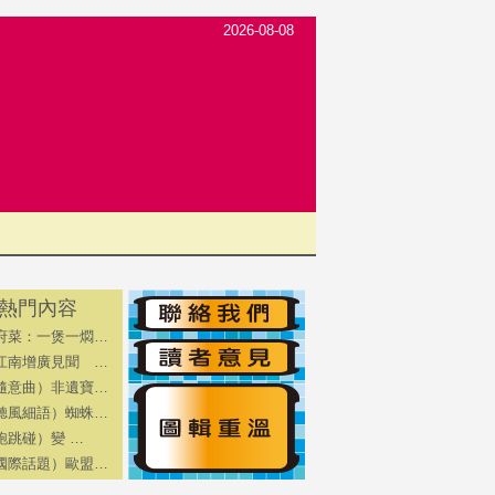
2026-08-08
熱門內容
府菜：一煲一燜…
江南增廣見聞 …
隨意曲）非遺寶…
聽風細語）蜘蛛…
跑跳碰）變 …
國際話題）歐盟…