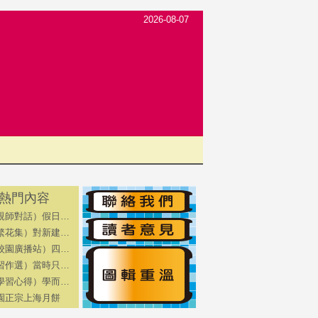
2026-08-07
熱門內容
親師對話）假日…
繁花集）對新建…
校園廣播站）四…
習作選）當時只…
學習心得）學而…
園正宗上海月餅