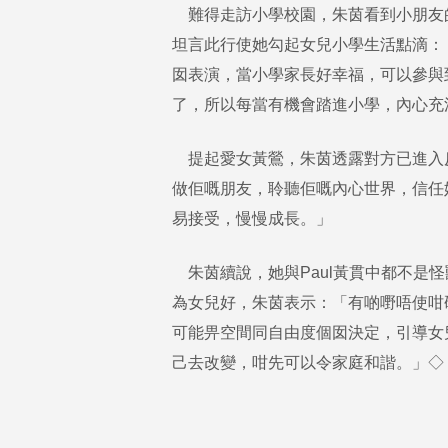
難得走訪小學校園，朱茵看到小朋友
坦言此行使她勾起女兒小學生活點滴：
囡表演，當小學家長好幸福，可以參與
了，所以每當有機會踏進小學，內心充
提起愛女黃鶯，朱茵透露對方已進入
做佢嘅朋友，聆聽佢嘅內心世界，信任
易接受，慢慢成長。」
朱茵續說，她與Paul黃貫中都不是
為女兒好，朱茵表示：「有啲嘢唔使咁
可能畀空間同自由度個囡決定，引導女
己去改變，咁先可以令家庭和諧。」◇