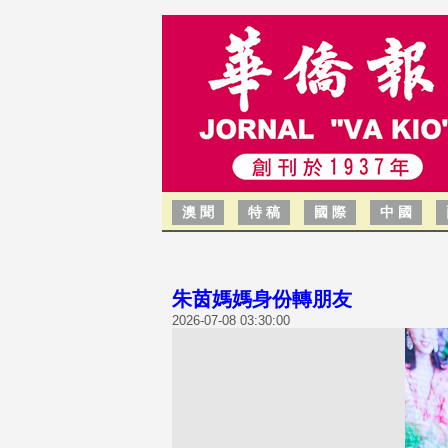
澳 聞
特 稿
國 際
中 國
朱茵媽媽身份轉朋友
2026-07-08 03:30:00