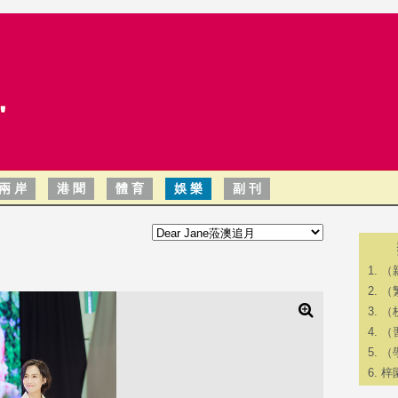
兩 岸
港 聞
體 育
娛 樂
副 刊
（
（
（
（
（
梓