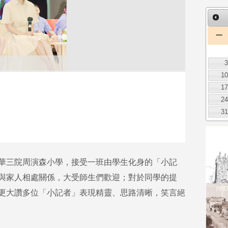
一
1
1
2
3
華三院周演森小學，接受一班由學生化身的「小記
與家人相處關係，大受師生們歡迎；對於同學的提
更大讚多位「小記者」表現精靈、思路清晰，笑言絕