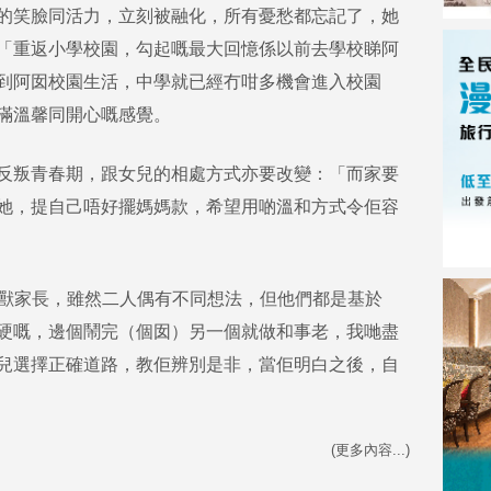
的笑臉同活力，立刻被融化，所有憂愁都忘記了，她
「重返小學校園，勾起嘅最大回憶係以前去學校睇阿
到阿囡校園生活，中學就已經冇咁多機會進入校園
滿溫馨同開心嘅感覺。
反叛青春期，跟女兒的相處方式亦要改變：「而家要
她，提自己唔好擺媽媽款，希望用啲溫和方式令佢容
怪獸家長，雖然二人偶有不同想法，但他們都是基於
硬嘅，邊個鬧完（個囡）另一個就做和事老，我哋盡
兒選擇正確道路，教佢辨別是非，當佢明白之後，自
(更多內容...)