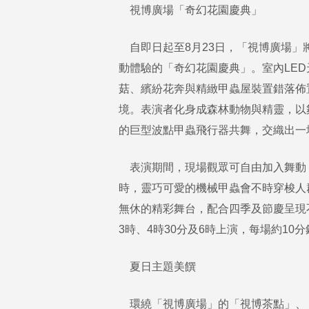
視博廣場「奇幻花園慶典」
自即日起至8月23日，「視博廣場」
動體驗的「奇幻花園慶典」。室內LE
菇、繽紛花奔與精緻甲蟲屋裝置錯落佈
境。表演者化身成森林動物與精靈，以
的巨型波點甲蟲飛行器共舞，交織出一
表演期間，現場觀眾可自由加入舞動，
時，靈巧可愛的機械甲蟲會不時穿梭人
無休的精彩舞台，配合四季及節慶呈現
3時、4時30分及6時上演，每場約10分
夏日主題美饌
環繞「視博廣場」的「視博茶點」、