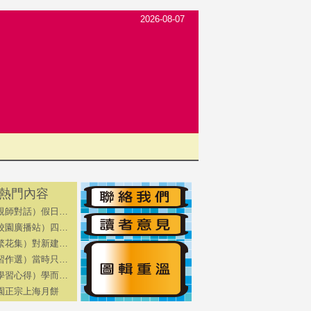
2026-08-07
熱門內容
親師對話）假日…
校園廣播站）四…
繁花集）對新建…
習作選）當時只…
學習心得）學而…
園正宗上海月餅