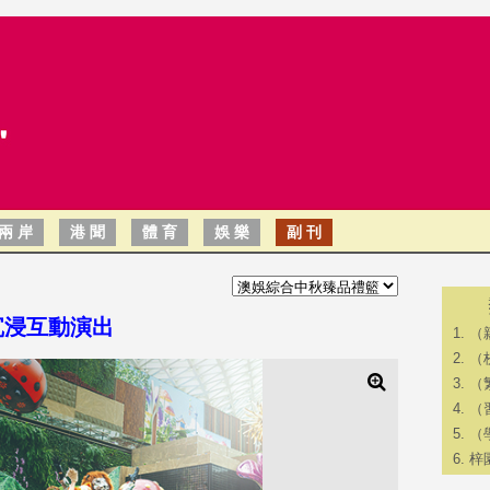
兩 岸
港 聞
體 育
娛 樂
副 刊
沉浸互動演出
（
（
（
（
（
梓