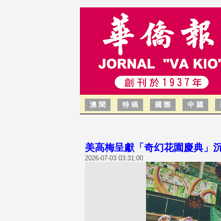
澳 聞
特 稿
國 際
中 國
美高梅呈獻「奇幻花園慶典」
2026-07-03 03:31:00