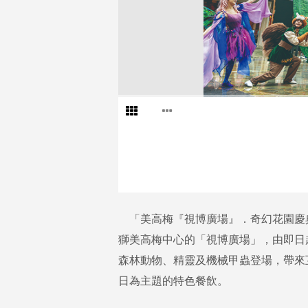
「美高梅『視博廣場』．奇幻花園慶
獅美高梅中心的「視博廣場」，由即日
森林動物、精靈及機械甲蟲登場，帶來
日為主題的特色餐飲。