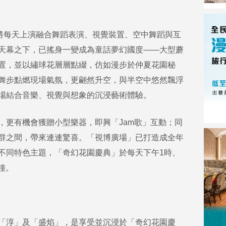
將每天上演融合舞蹈表演、視覺裝置、空中舞蹈與互
D天幕之下，已搖身一變成為童話夢幻國度——大型蘑
置，並以繡球花層層點綴，仿如漫步於仲夏花園秘
舞步點燃現場氣氛，更翩然升空，與半空中悠然飄浮
場結合音樂、視覺與想象的沉浸藝術體驗。
更有機會獲贈小型樂器，即興「Jam歌」互動；同
群之間，帶來連連驚喜。「視博廣場」已打造成全年
不同特色主題，「奇幻花園慶典」於每天下午1時、
鐘。
「淳」及「盛焰」，是享受並沉浸於「奇幻花園慶