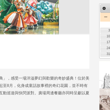
一
1
1
2
3
典」，感受一場洋溢夢幻與歡樂的奇妙盛典！位於美
起至8月，化身成童話故事裡的奇幻花園，並不時有
互動巡遊與快閃派對。廣場周邊餐廳亦同時呈獻以夏